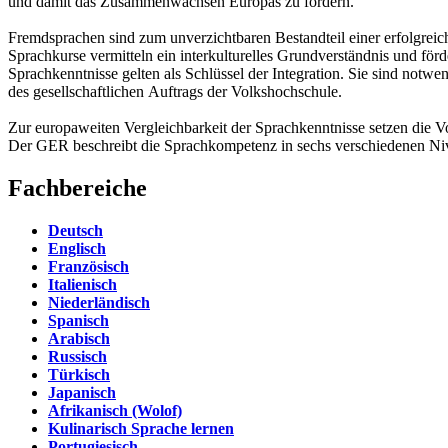
und damit das Zusammenwachsen Europas zu fördern.
Fremdsprachen sind zum unverzichtbaren Bestandteil einer erfolgrei
Sprachkurse vermitteln ein interkulturelles Grundverständnis und förd
Sprachkenntnisse gelten als Schlüssel der Integration. Sie sind notwe
des gesellschaftlichen Auftrags der Volkshochschule.
Zur europaweiten Vergleichbarkeit der Sprachkenntnisse setzen die
Der GER beschreibt die Sprachkompetenz in sechs verschiedenen Nive
Fachbereiche
Deutsch
Englisch
Französisch
Italienisch
Niederländisch
Spanisch
Arabisch
Russisch
Türkisch
Japanisch
Afrikanisch (Wolof)
Kulinarisch Sprache lernen
Portugiesisch