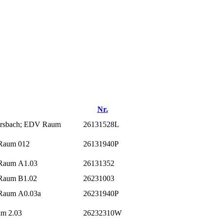
Nr.
tersbach; EDV Raum
26131528L
 Raum 012
26131940P
 Raum A1.03
26131352
 Raum B1.02
26231003
 Raum A0.03a
26231940P
um 2.03
26232310W