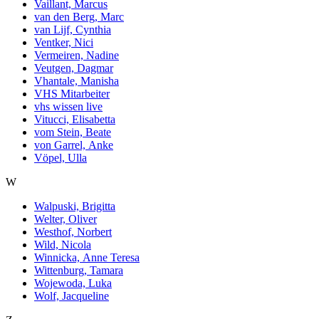
Vaillant, Marcus
van den Berg, Marc
van Lijf, Cynthia
Ventker, Nici
Vermeiren, Nadine
Veutgen, Dagmar
Vhantale, Manisha
VHS Mitarbeiter
vhs wissen live
Vitucci, Elisabetta
vom Stein, Beate
von Garrel, Anke
Vöpel, Ulla
W
Walpuski, Brigitta
Welter, Oliver
Westhof, Norbert
Wild, Nicola
Winnicka, Anne Teresa
Wittenburg, Tamara
Wojewoda, Luka
Wolf, Jacqueline