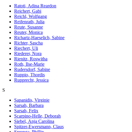
Ratoti, Adina Reardon
Reichert, Gabi
Reichl, Wolfgang
Reifenrath, Julia
Reute, Susanne
Reuter, Monica
Richartz-Haeselich, Sabine
Richter, Sascha
Riechert, Uli
Riederer, Nora
Rienitz, Roswitha
Roth, Ilse-Marie
Rudersdorf, Sabine
Ruppio, Thordis
Rupprecht, Jessica
S
Sapanidis, Virginie
Sarsah, Barbara
Sarsah, Felix
Scarpino-Helle, Deborah
Siebel, Anja Carolina
Spitzer-Ewersmann, Claus
Sprenga, Phillip