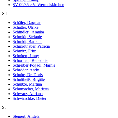
SV 09/35 e.V. Wermelskirchen
Sch
Schäfer, Dagmar
Schatter, Ulrike
Schindler , Aranka
Schmidt, Stefanie
Schmidt, Barbara
Schmidthaber, Patricia
Schmitz, Fritz
Scholten, Janny
Schormair, Benedicte
Schreiber-Pogadl, Marnie
Schröder, Andy
Schulte, Dr. Doris
Schultheiß, Brigitte
Schultze, Martina
Schumacher, Marietta
Schwarz, Adriana
Schwirschke, Dieter
St
Steinert, Angela