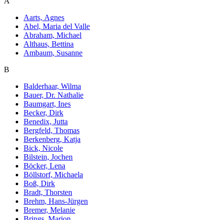
A
Aarts, Agnes
Abel, Maria del Valle
Abraham, Michael
Althaus, Bettina
Ambaum, Susanne
B
Balderhaar, Wilma
Bauer, Dr. Nathalie
Baumgart, Ines
Becker, Dirk
Benedix, Jutta
Bergfeld, Thomas
Berkenberg, Katja
Bick, Nicole
Bilstein, Jochen
Böcker, Lena
Böllstorf, Michaela
Boß, Dirk
Bradt, Thorsten
Brehm, Hans-Jürgen
Bremer, Melanie
Brings, Marion