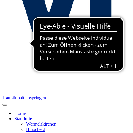
Hauptinhalt anspringen
Home
Standorte
Wermelskirchen
Burscheid