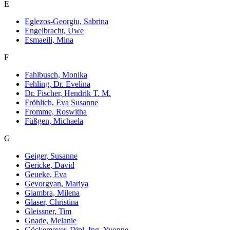
E
Eglezos-Georgiu, Sabrina
Engelbracht, Uwe
Esmaeili, Mina
F
Fahlbusch, Monika
Fehling, Dr. Evelina
Dr. Fischer, Hendrik T. M.
Fröhlich, Eva Susanne
Fromme, Roswitha
Füßgen, Michaela
G
Geiger, Susanne
Gericke, David
Geueke, Eva
Gevorgyan, Mariya
Giambra, Milena
Glaser, Christina
Gleissner, Tim
Gnade, Melanie
Göckemeyer, Dipl. Ing. Yvonne