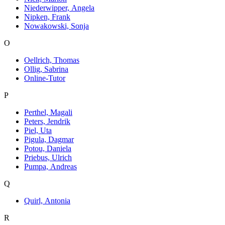
Niederwipper, Angela
Nipken, Frank
Nowakowski, Sonja
O
Oellrich, Thomas
Ollig, Sabrina
Online-Tutor
P
Perthel, Magali
Peters, Jendrik
Piel, Uta
Pigula, Dagmar
Potou, Daniela
Priebus, Ulrich
Pumpa, Andreas
Q
Quirl, Antonia
R