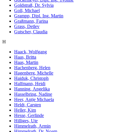
Goldstraß, Dr. Sylvia
Goll, Michael
Grampp, Dipl. Ing. Martin
Graßmann, Farina
Grass, Detlev
Gutscher, Claudia
H
Haack, Wolfgang
Haas, Britta
Haas, Martin
Hachenberg, Helen
Hagenberg, Michelle
Haiduk, Christoph
Halfmann, Heidi
Hanning, Angelika
Hasselbring, Nadine
Heer, Antje Michaela
Heldt, Carsten
Heller, Kim
Hesse, Gerlinde
Hilliges, Ute
Himmelrath, Armin
Himmelrath, Dr. Noam