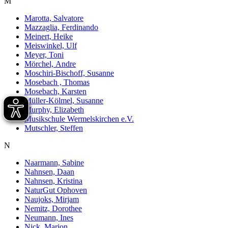
M
Marotta, Salvatore
Mazzaglia, Ferdinando
Meinert, Heike
Meiswinkel, Ulf
Meyer, Toni
Mörchel, Andre
Moschiri-Bischoff, Susanne
Mosebach , Thomas
Mosebach, Karsten
Müller-Kölmel, Susanne
Murphy, Elizabeth
Musikschule Wermelskirchen e.V.
Mutschler, Steffen
N
Naarmann, Sabine
Nahnsen, Daan
Nahnsen, Kristina
NaturGut Ophoven
Naujoks, Mirjam
Nemitz, Dorothee
Neumann, Ines
Nick, Marion