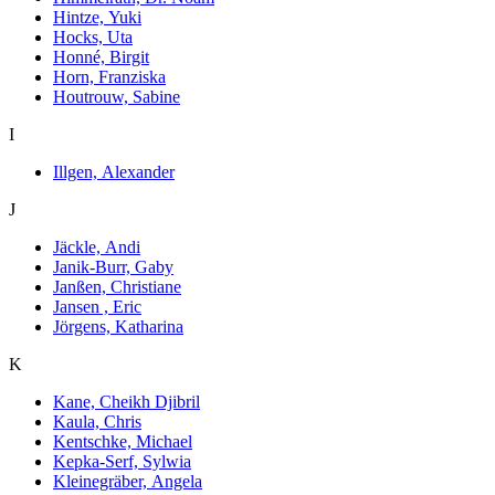
Hintze, Yuki
Hocks, Uta
Honné, Birgit
Horn, Franziska
Houtrouw, Sabine
I
Illgen, Alexander
J
Jäckle, Andi
Janik-Burr, Gaby
Janßen, Christiane
Jansen , Eric
Jörgens, Katharina
K
Kane, Cheikh Djibril
Kaula, Chris
Kentschke, Michael
Kepka-Serf, Sylwia
Kleinegräber, Angela