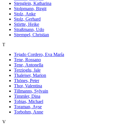
Stenglein, Katharina
Stolpmann, Birgit
Stolz, Anke
Stolz, Gerhard
Störtte, Heike
Straßmann, Udo
Strempel, Christian
T
Tejado Cordero, Eva María
Tene, Rossano
Tene, Antonella
Terzioglu, Jale
Thaleiser, Marion
Thönes, Peter
Thor, Valentina
Tillmanns, Sylvain
Timmler, Dina
Tobias, Michael
Toraman, Ayse
Torbohm, Anne
V