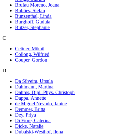
Brufau Moreno, Joana
Bublies, Stefan
Bunzenthal, Linda
Burghoff, Gudula
Bützer, Stephanie
C
Cetiner, Mikail
Collong, Wilfried
Couper, Gordon
D
Da Silveira, Ursula
Dahlmann, Martina
Dahms, Dipl.-Phys. Christoph
Dappa, Annette
de Miguel Nevado, Janine
Demmer, Britta
Dey, Priya
Di Fiore, Caterina
Dicke, Natalie
Dubalski-Westhof, Ilona