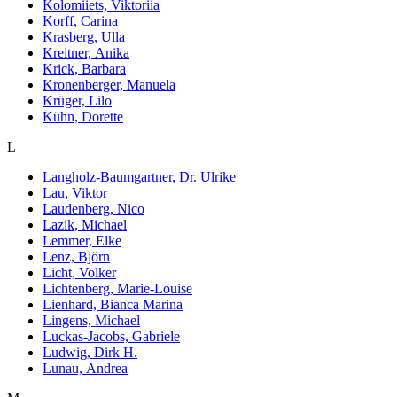
Kolomiiets, Viktoriia
Korff, Carina
Krasberg, Ulla
Kreitner, Anika
Krick, Barbara
Kronenberger, Manuela
Krüger, Lilo
Kühn, Dorette
L
Langholz-Baumgartner, Dr. Ulrike
Lau, Viktor
Laudenberg, Nico
Lazik, Michael
Lemmer, Elke
Lenz, Björn
Licht, Volker
Lichtenberg, Marie-Louise
Lienhard, Bianca Marina
Lingens, Michael
Luckas-Jacobs, Gabriele
Ludwig, Dirk H.
Lunau, Andrea