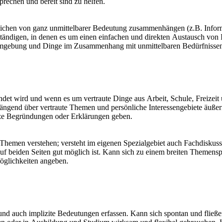
rechen und bereit sind zu helfen.
ichen von ganz unmittelbarer Bedeutung zusammenhängen (z.B. Informa
tändigen, in denen es um einen einfachen und direkten Austausch von 
 Umgebung und Dinge im Zusammenhang mit unmittelbaren Bedürfnissen
et wird und wenn es um vertraute Dinge aus Arbeit, Schule, Freizeit 
ngend über vertraute Themen und persönliche Interessengebiete äußer
ze Begründungen oder Erklärungen geben.
hemen verstehen; versteht im eigenen Spezialgebiet auch Fachdiskussi
 beiden Seiten gut möglich ist. Kann sich zu einem breiten Themenspek
Möglichkeiten angeben.
 und auch implizite Bedeutungen erfassen. Kann sich spontan und fließ