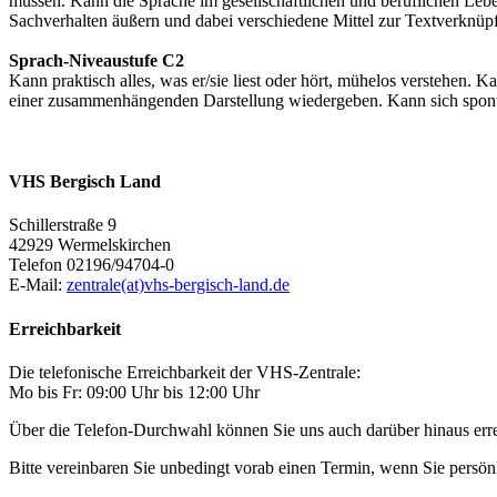
müssen. Kann die Sprache im gesellschaftlichen und beruflichen Lebe
Sachverhalten äußern und dabei verschiedene Mittel zur Textverkn
Sprach-Niveaustufe C2
Kann praktisch alles, was er/sie liest oder hört, mühelos verstehe
einer zusammenhängenden Darstellung wiedergeben. Kann sich spont
VHS Bergisch Land
Schillerstraße 9
42929 Wermelskirchen
Telefon 02196/94704-0
E-Mail:
zentrale(at)vhs-bergisch-land.de
Erreichbarkeit
Die telefonische Erreichbarkeit der VHS-Zentrale:
Mo bis Fr: 09:00 Uhr bis 12:00 Uhr
Über die Telefon-Durchwahl können Sie uns auch darüber hinaus er
Bitte vereinbaren Sie unbedingt vorab einen Termin, wenn Sie pers