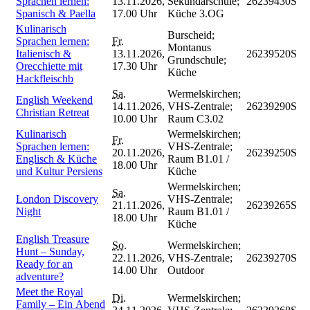
Sprachen lernen:
13.11.2026,
Sekundarschule;
26239430S
Spanisch & Paella
17.00 Uhr
Küche 3.OG
Kulinarisch
Burscheid;
Sprachen lernen:
Fr.
Montanus
Italienisch &
13.11.2026,
26239520S
Grundschule;
Orecchiette mit
17.30 Uhr
Küche
Hackfleischb
Sa.
Wermelskirchen;
English Weekend
14.11.2026,
VHS-Zentrale;
26239290S
Christian Retreat
10.00 Uhr
Raum C3.02
Kulinarisch
Wermelskirchen;
Fr.
Sprachen lernen:
VHS-Zentrale;
20.11.2026,
26239250S
Englisch & Küche
Raum B1.01 /
18.00 Uhr
und Kultur Persiens
Küche
Wermelskirchen;
Sa.
London Discovery
VHS-Zentrale;
21.11.2026,
26239265S
Night
Raum B1.01 /
18.00 Uhr
Küche
English Treasure
So.
Wermelskirchen;
Hunt – Sunday,
22.11.2026,
VHS-Zentrale;
26239270S
Ready for an
14.00 Uhr
Outdoor
adventure?
Meet the Royal
Di.
Wermelskirchen;
Family – Ein Abend