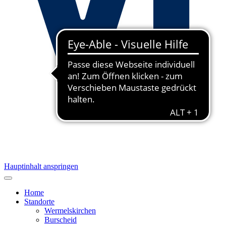
Hauptinhalt anspringen
Home
Standorte
Wermelskirchen
Burscheid