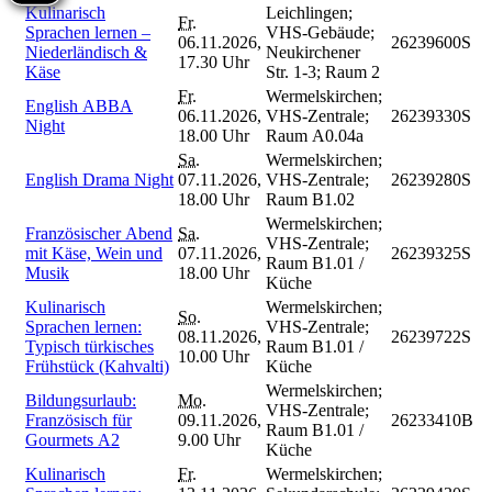
Kulinarisch
Leichlingen;
Fr.
Sprachen lernen –
VHS-Gebäude;
06.11.2026,
26239600S
Niederländisch &
Neukirchener
17.30 Uhr
Käse
Str. 1-3; Raum 2
Fr.
Wermelskirchen;
English ABBA
06.11.2026,
VHS-Zentrale;
26239330S
Night
18.00 Uhr
Raum A0.04a
Sa.
Wermelskirchen;
English Drama Night
07.11.2026,
VHS-Zentrale;
26239280S
18.00 Uhr
Raum B1.02
Wermelskirchen;
Französischer Abend
Sa.
VHS-Zentrale;
mit Käse, Wein und
07.11.2026,
26239325S
Raum B1.01 /
Musik
18.00 Uhr
Küche
Kulinarisch
Wermelskirchen;
So.
Sprachen lernen:
VHS-Zentrale;
08.11.2026,
26239722S
Typisch türkisches
Raum B1.01 /
10.00 Uhr
Frühstück (Kahvalti)
Küche
Wermelskirchen;
Bildungsurlaub:
Mo.
VHS-Zentrale;
Französisch für
09.11.2026,
26233410B
Raum B1.01 /
Gourmets A2
9.00 Uhr
Küche
Kulinarisch
Fr.
Wermelskirchen;