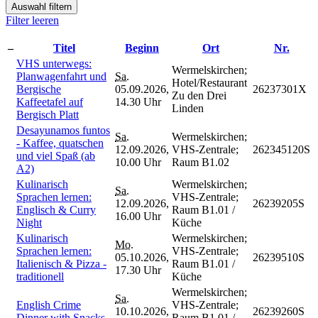
Auswahl filtern
Filter leeren
–
Titel
Beginn
Ort
Nr.
VHS unterwegs:
Wermelskirchen;
Planwagenfahrt und
Sa.
Hotel/Restaurant
Bergische
05.09.2026,
26237301X
Zu den Drei
Kaffeetafel auf
14.30 Uhr
Linden
Bergisch Platt
Desayunamos funtos
Sa.
Wermelskirchen;
- Kaffee, quatschen
12.09.2026,
VHS-Zentrale;
262345120S
und viel Spaß (ab
10.00 Uhr
Raum B1.02
A2)
Kulinarisch
Wermelskirchen;
Sa.
Sprachen lernen:
VHS-Zentrale;
12.09.2026,
26239205S
Englisch & Curry
Raum B1.01 /
16.00 Uhr
Night
Küche
Kulinarisch
Wermelskirchen;
Mo.
Sprachen lernen:
VHS-Zentrale;
05.10.2026,
26239510S
Italienisch & Pizza -
Raum B1.01 /
17.30 Uhr
traditionell
Küche
Wermelskirchen;
Sa.
English Crime
VHS-Zentrale;
10.10.2026,
26239260S
Dinner with Snacks
Raum B1.01 /