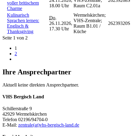
24.11.2026,
VHS-Zentrale;
26239268S
voller britischem
18.00 Uhr
Raum C2.01a
Charme
Kulinarisch
Wermelskirchen;
Do.
Sprachen lernen:
VHS-Zentrale;
26.11.2026,
26239320S
Englisch &
Raum B1.01 /
17.30 Uhr
Thanksgiving
Küche
Seite 1 von 2
1
2
Ihre Ansprechpartner
Aktuell keine direkten Ansprechpartner.
VHS Bergisch Land
Schillerstraße 9
42929 Wermelskirchen
Telefon 02196/94704-0
E-Mail:
zentrale(at)vhs-bergisch-land.de