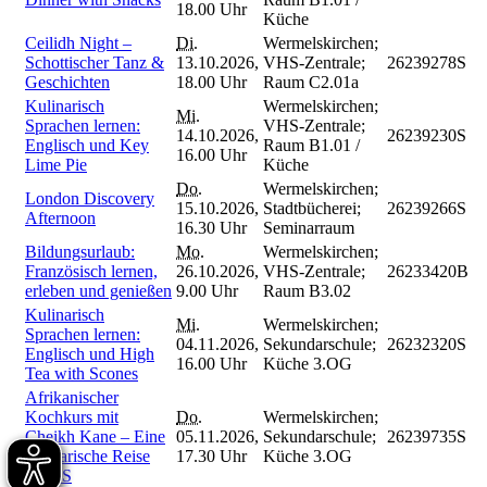
18.00 Uhr
Küche
Ceilidh Night –
Di.
Wermelskirchen;
Schottischer Tanz &
13.10.2026,
VHS-Zentrale;
26239278S
Geschichten
18.00 Uhr
Raum C2.01a
Kulinarisch
Wermelskirchen;
Mi.
Sprachen lernen:
VHS-Zentrale;
14.10.2026,
26239230S
Englisch und Key
Raum B1.01 /
16.00 Uhr
Lime Pie
Küche
Do.
Wermelskirchen;
London Discovery
15.10.2026,
Stadtbücherei;
26239266S
Afternoon
16.30 Uhr
Seminarraum
Bildungsurlaub:
Mo.
Wermelskirchen;
Französisch lernen,
26.10.2026,
VHS-Zentrale;
26233420B
erleben und genießen
9.00 Uhr
Raum B3.02
Kulinarisch
Mi.
Wermelskirchen;
Sprachen lernen:
04.11.2026,
Sekundarschule;
26232320S
Englisch und High
16.00 Uhr
Küche 3.OG
Tea with Scones
Afrikanischer
Kochkurs mit
Do.
Wermelskirchen;
Cheikh Kane – Eine
05.11.2026,
Sekundarschule;
26239735S
kulinarische Reise
17.30 Uhr
Küche 3.OG
nach S