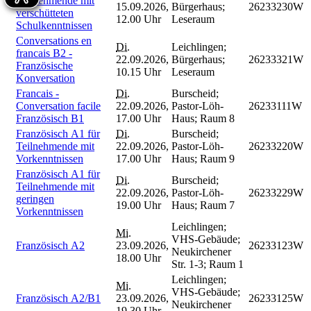
Teilnehmende mit
15.09.2026,
Bürgerhaus;
26233230W
verschütteten
12.00 Uhr
Leseraum
Schulkenntnissen
Conversations en
Di.
Leichlingen;
francais B2 -
22.09.2026,
Bürgerhaus;
26233321W
Französische
10.15 Uhr
Leseraum
Konversation
Francais -
Di.
Burscheid;
Conversation facile
22.09.2026,
Pastor-Löh-
26233111W
Französisch B1
17.00 Uhr
Haus; Raum 8
Französisch A1 für
Di.
Burscheid;
Teilnehmende mit
22.09.2026,
Pastor-Löh-
26233220W
Vorkenntnissen
17.00 Uhr
Haus; Raum 9
Französisch A1 für
Di.
Burscheid;
Teilnehmende mit
22.09.2026,
Pastor-Löh-
26233229W
geringen
19.00 Uhr
Haus; Raum 7
Vorkenntnissen
Leichlingen;
Mi.
VHS-Gebäude;
Französisch A2
23.09.2026,
26233123W
Neukirchener
18.00 Uhr
Str. 1-3; Raum 1
Leichlingen;
Mi.
VHS-Gebäude;
Französisch A2/B1
23.09.2026,
26233125W
Neukirchener
19.30 Uhr