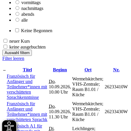
vormittags
nachmittags
abends
alle
Keine Begonnen
neuer Kurs
keine ausgebuchten
Auswahl filtern
Filter leeren
–
Titel
Beginn
Ort
Nr.
Französisch für
Wermelskirchen;
Anfänger und
Do.
VHS-Zentrale;
Teilnehmer*innen mit
10.09.2026,
26233410W
Raum B1.01 /
verschütteten
10.00 Uhr
Küche
Sprachkenntnisse
Französisch für
Wermelskirchen;
Do.
Anfänger und
VHS-Zentrale;
10.09.2026,
26233430W
Teilnehmer*innen mit
Raum B1.01 /
11.30 Uhr
verschütteten Sprachk
Küche
Französisch A1 für
Di.
Leichlingen;