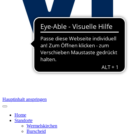
Hauptinhalt anspringen
Home
Standorte
Wermelskirchen
Burscheid