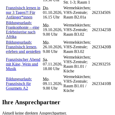
Str. 1-3; Raum 1
Französisch lernen in
Do.
Wermelskirchen;
nur 3 Tagen?! Für
01.10.2026,
VHS-Zentrale;
26233450S
Anfänger*innen
16.15 Uhr
Raum B2.01a
Bildungsurlaub:
Mo.
Wermelskirchen;
Frankophonie – eine
19.10.2026,
VHS-Zentrale;
26233425B
Erlebnisreise nach
9.00 Uhr
Raum B3.02
Afrika
Bildungsurlaub:
Mo.
Wermelskirchen;
Französisch lernen,
26.10.2026,
VHS-Zentrale;
26233420B
erleben und genießen
9.00 Uhr
Raum B3.02
Wermelskirchen;
Französischer Abend
Sa.
VHS-Zentrale;
mit Käse, Wein und
07.11.2026,
26239325S
Raum B1.01 /
Musik
18.00 Uhr
Küche
Wermelskirchen;
Bildungsurlaub:
Mo.
VHS-Zentrale;
Französisch für
09.11.2026,
26233410B
Raum B1.01 /
Gourmets A2
9.00 Uhr
Küche
Ihre Ansprechpartner
Aktuell keine direkten Ansprechpartner.