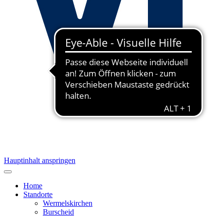
Hauptinhalt anspringen
Home
Standorte
Wermelskirchen
Burscheid