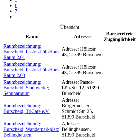
6
7
Übersicht
Barrierefreie
Raum
Adresse
Zugänglichkeit
Raumbezeichnung:
Adresse:
Höhestr.
Burscheid; Pastor-Löh-Haus;
48, 51399 Burscheid
Raum 2.01
Raumbezeichnung:
Adresse:
Höhestr.
Burscheid; Pastor-Löh-Haus;
48, 51399 Burscheid
Raum 2.03
Raumbezeichnung:
Adresse:
Pastor-
Burscheid; Stadtwerke;
Löh-Str. 12, 51399
Seminarraum
Burscheid
Adresse:
Raumbezeichnung:
Bürgermeister
Burscheid; TriCafe e.V.
Schmidt Str. 25,
51399 Burscheid
Raumbezeichnung:
Adresse:
Burscheid; Wanderparkplatz
Bellinghausen,
Bellinghausen
51399 Burscheid