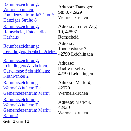
Raumbezeichnung:
Adresse:
Danziger
Wermelskirchen;
Str. 8, 42929
Familienzentrum Ja?Dann!;
Wermelskirchen
Danziger Straße 8
Raumbezeichnung:
Adresse:
Tenter Weg
Remscheid, Fotostudio
10, 42897
Harhaus
Remscheid
Adresse:
Raumbezeichnung:
Tannenstraße 7,
Leichlingen; Freilicht-Atelier
42799 Leichlingen
Raumbezeichnung:
Adresse:
Leichlingen/Witzhelden;
Krähwinkel 2,
Gartenoase Schmidthaus;
42799 Leichlingen
Krähwinkel 2
Raumbezeichnung:
Adresse:
Markt 4,
Wermelskirchen; Ev.
42929
Gemeindezentrum Markt
Wermelskirchen
Raumbezeichnung:
Adresse:
Markt 4,
Wermelskirchen; Ev.
42929
Gemeindezentrum Markt;
Wermelskirchen
Raum 2
Seite 4 von 14