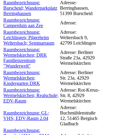
Raumbezeichnung:
Adresse:
Burscheid; Wanderparkplatz
Berringhausen,
Berringhausen
51399 Burscheid
Raumbezeichnung:
Adresse:
Camperduin aan Zee
Raumbezeichnung:
Adresse:
Leichlingen; Pilgerheim
Weltersbach 9,
Weltersbach; Seminarraum
42799 Leichlingen
Raumbezeichnung:
Adresse:
Berliner
Wermelskirchen; DRK
Straße 23a, 42929
Familienzentrum
Wermelskirchen
"Wunderwelt"
Raumbezeichnung:
Adresse:
Berliner
Wermelskirchen;
Str. 23a, 42929
Kindergarten DRK
Wermelskirchen
Raumbezeichnung:
Adresse:
Rot-Kreuz-
Wermelskirchen; Realschule;
Str. 8, 42929
EDV-Raum
Wermelskirchen
Adresse:
Raumbezeichnung:
GL;
Buchmühlenstraße
VHS; EDV-Raum 2.04
12, 51465 Bergisch
Gladbach
Raumbezeichnung: