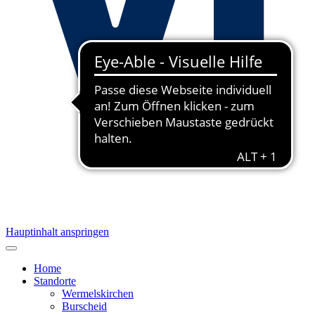
Hauptinhalt anspringen
Home
Standorte
Wermelskirchen
Burscheid