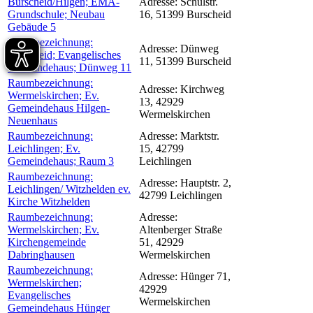
Burscheid/Hilgen; EMA-
Adresse:
Schulstr.
Grundschule; Neubau
16, 51399 Burscheid
Gebäude 5
Raumbezeichnung:
Adresse:
Dünweg
Burscheid; Evangelisches
11, 51399 Burscheid
Gemeindehaus; Dünweg 11
Raumbezeichnung:
Adresse:
Kirchweg
Wermelskirchen; Ev.
13, 42929
Gemeindehaus Hilgen-
Wermelskirchen
Neuenhaus
Raumbezeichnung:
Adresse:
Marktstr.
Leichlingen; Ev.
15, 42799
Gemeindehaus; Raum 3
Leichlingen
Raumbezeichnung:
Adresse:
Hauptstr. 2,
Leichlingen/ Witzhelden ev.
42799 Leichlingen
Kirche Witzhelden
Raumbezeichnung:
Adresse:
Wermelskirchen; Ev.
Altenberger Straße
Kirchengemeinde
51, 42929
Dabringhausen
Wermelskirchen
Raumbezeichnung:
Adresse:
Hünger 71,
Wermelskirchen;
42929
Evangelisches
Wermelskirchen
Gemeindehaus Hünger