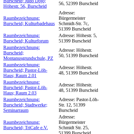
Burscheid; Judo Dojo;
56, 52399 Burscheid
Höhestr. 56, Burscheid
Adresse:
Raumbezeichnung:
Bürgermeister
Burscheid; Kulturbadehaus
Schmidt-Str. 7c,
51399 Burscheid
Raumbezeichnung:
Adresse:
Höhestr. 5,
Burscheid; Kulturforum
51399 Burscheid
Raumbezeichnung:
Adresse:
Höhestr.
Burscheid;
50, 51399 Burscheid
Montanusgrundschule, PZ
Raumbezeichnung:
Adresse:
Höhestr.
Burscheid; Pastor-Löh-
48, 51399 Burscheid
Haus; Raum 2.01
Raumbezeichnung:
Adresse:
Höhestr.
Burscheid; Pastor-Löh-
48, 51399 Burscheid
Haus; Raum 2.03
Raumbezeichnung:
Adresse:
Pastor-Löh-
Burscheid; Stadtwerke;
Str. 12, 51399
Seminarraum
Burscheid
Adresse:
Raumbezeichnung:
Bürgermeister
Burscheid; TriCafe e.V.
Schmidt Str. 25,
51399 Burscheid