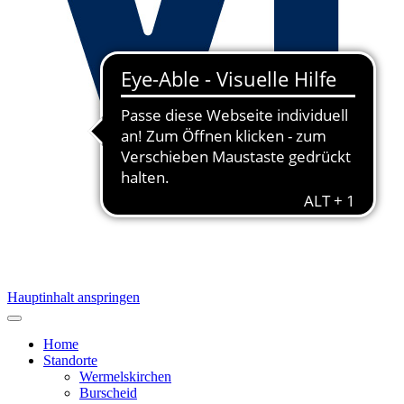
Hauptinhalt anspringen
Home
Standorte
Wermelskirchen
Burscheid