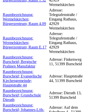
Bürgerzentrum; Raum 1.32
42929
Wermelskirchen
Adresse:
Raumbezeichnung:
Telegrafenstraße /
Wermelskirchen;
Eingang Rathaus,
Bürgerzentrum; Raum 4.09
42929
Wermelskirchen
Adresse:
Raumbezeichnung:
Telegrafenstraße /
Wermelskirchen;
Eingang Rathaus,
Bürgerzentrum; Raum E.17
42929
Wermelskirchen
Raumbezeichnung:
Adresse:
Finkenweg
Burscheid; Bergische
11, 51399 Burscheid
Pralinen Manufaktur
Raumbezeichnung:
Burscheid; Evangelische
Adresse:
Hauptstraße
Kirchengemeinde;
44, 51399 Burscheid
Hauptstraße 44
Raumbezeichnung:
Adresse:
Dierath 13,
Burscheid; Grundschule
51399 Burscheid
Dierath
Raumbezeichnung:
Adresse:
Auf dem
Burscheid; Johannes-Löh-
Schulberg 4 , 51399