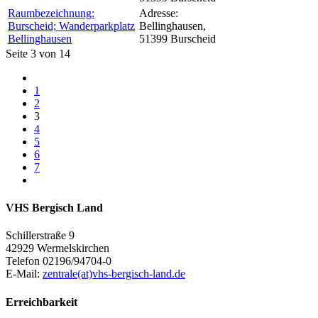
Raumbezeichnung:
Adresse:
Burscheid; Wanderparkplatz
Bellinghausen,
Bellinghausen
51399 Burscheid
Seite 3 von 14
1
2
3
4
5
6
7
VHS Bergisch Land
Schillerstraße 9
42929 Wermelskirchen
Telefon 02196/94704-0
E-Mail:
zentrale(at)vhs-bergisch-land.de
Erreichbarkeit