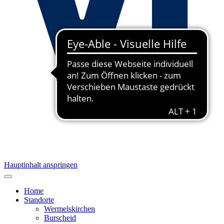
Hauptinhalt anspringen
Home
Standorte
Wermelskirchen
Burscheid