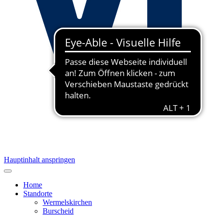
Hauptinhalt anspringen
Home
Standorte
Wermelskirchen
Burscheid