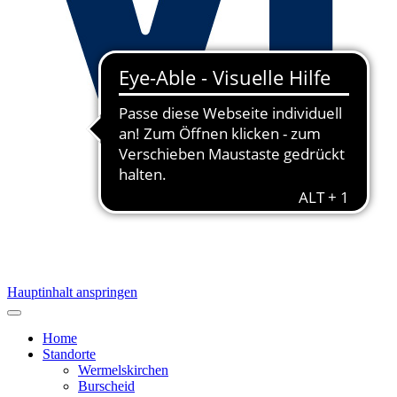
Hauptinhalt anspringen
Home
Standorte
Wermelskirchen
Burscheid