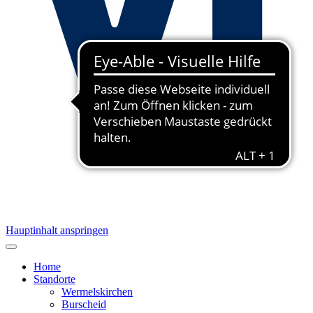
Hauptinhalt anspringen
Home
Standorte
Wermelskirchen
Burscheid