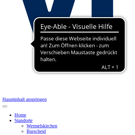
Hauptinhalt anspringen
Home
Standorte
Wermelskirchen
Burscheid