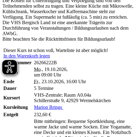
Die Kosten für Unterbringung und Verpflegung sind von den
Teilnehmenden selbst zu tragen. Eine kleine Küche mit Mikrowelle,
Kühlschrank, Wasserkocher und Kaffeemaschine steht zur
Verfügung. Ein Supermarkt ist fußläufig (ca. 5 min) zu erreichen.
Die VHS Bergisch Land ist eine anerkannte Trägerin zur
Durchführung von Veranstaltungen / Bildungsurlauben nach dem
AWbG.
Bitte beachten Sie die Rücktrittsfristen für Bildungsurlaub!
Dieser Kurs ist schon voll, Warteliste ist aber möglich!
In den Warenkorb legen
Kursnummer
26266222B
Mo.
, 19.10.2026,
Beginn
um 09:00 Uhr
Ende
Fr.
, 23.10.2026, 16:00 Uhr
Dauer
5 Termine
VHS-Zentrale; Raum A0.04a
Kursort
Schillerstraße 9, 42929 Wermelskirchen
Kursleitung
Marion Brings
Entgelt
232,60 €
Bitte mitbringen: Bequeme Sportkleidung, eine
warme Jacke und warme Socken. Eine Yogamatte,
eine Decke und ein kleines Kissen. Ein Notizbuch