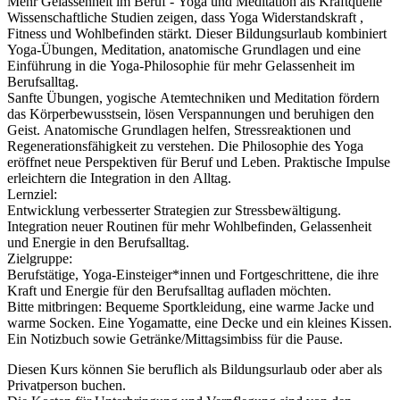
Mehr Gelassenheit im Beruf - Yoga und Meditation als Kraftquelle
Wissenschaftliche Studien zeigen, dass Yoga Widerstandskraft ,
Fitness und Wohlbefinden stärkt. Dieser Bildungsurlaub kombiniert
Yoga-Übungen, Meditation, anatomische Grundlagen und eine
Einführung in die Yoga-Philosophie für mehr Gelassenheit im
Berufsalltag.
Sanfte Übungen, yogische Atemtechniken und Meditation fördern
das Körperbewusstsein, lösen Verspannungen und beruhigen den
Geist. Anatomische Grundlagen helfen, Stressreaktionen und
Regenerationsfähigkeit zu verstehen. Die Philosophie des Yoga
eröffnet neue Perspektiven für Beruf und Leben. Praktische Impulse
erleichtern die Integration in den Alltag.
Lernziel:
Entwicklung verbesserter Strategien zur Stressbewältigung.
Integration neuer Routinen für mehr Wohlbefinden, Gelassenheit
und Energie in den Berufsalltag.
Zielgruppe:
Berufstätige, Yoga-Einsteiger*innen und Fortgeschrittene, die ihre
Kraft und Energie für den Berufsalltag aufladen möchten.
Bitte mitbringen: Bequeme Sportkleidung, eine warme Jacke und
warme Socken. Eine Yogamatte, eine Decke und ein kleines Kissen.
Ein Notizbuch sowie Getränke/Mittagsimbiss für die Pause.
Diesen Kurs können Sie beruflich als Bildungsurlaub oder aber als
Privatperson buchen.