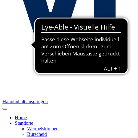
Hauptinhalt anspringen
Home
Standorte
Wermelskirchen
Burscheid