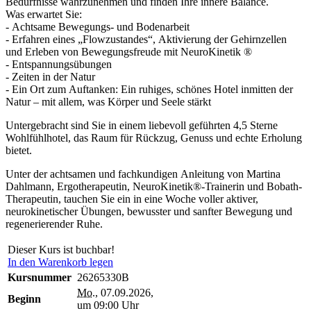
Bedürfnisse wahrzunehmen und finden Ihre innere Balance.
Was erwartet Sie:
- Achtsame Bewegungs- und Bodenarbeit
- Erfahren eines „Flowzustandes“, Aktivierung der Gehirnzellen
und Erleben von Bewegungsfreude mit NeuroKinetik ®
- Entspannungsübungen
- Zeiten in der Natur
- Ein Ort zum Auftanken: Ein ruhiges, schönes Hotel inmitten der
Natur – mit allem, was Körper und Seele stärkt
Untergebracht sind Sie in einem liebevoll geführten 4,5 Sterne
Wohlfühlhotel, das Raum für Rückzug, Genuss und echte Erholung
bietet.
Unter der achtsamen und fachkundigen Anleitung von Martina
Dahlmann, Ergotherapeutin, NeuroKinetik®-Trainerin und Bobath-
Therapeutin, tauchen Sie ein in eine Woche voller aktiver,
neurokinetischer Übungen, bewusster und sanfter Bewegung und
regenerierender Ruhe.
Dieser Kurs ist buchbar!
In den Warenkorb legen
Kursnummer
26265330B
Mo.
, 07.09.2026,
Beginn
um 09:00 Uhr