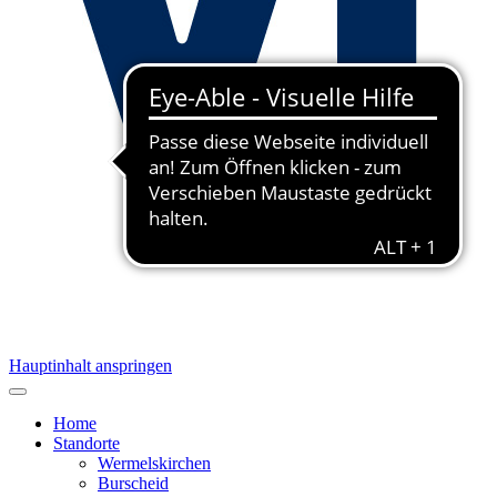
Hauptinhalt anspringen
Home
Standorte
Wermelskirchen
Burscheid