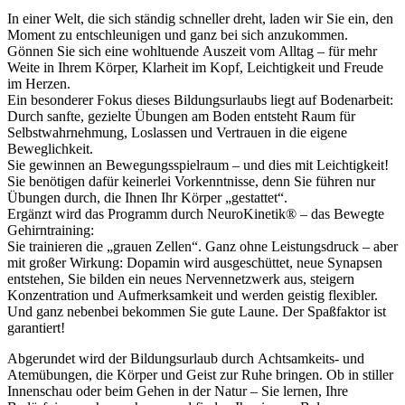
In einer Welt, die sich ständig schneller dreht, laden wir Sie ein, den
Moment zu entschleunigen und ganz bei sich anzukommen.
Gönnen Sie sich eine wohltuende Auszeit vom Alltag – für mehr
Weite in Ihrem Körper, Klarheit im Kopf, Leichtigkeit und Freude
im Herzen.
Ein besonderer Fokus dieses Bildungsurlaubs liegt auf Bodenarbeit:
Durch sanfte, gezielte Übungen am Boden entsteht Raum für
Selbstwahrnehmung, Loslassen und Vertrauen in die eigene
Beweglichkeit.
Sie gewinnen an Bewegungsspielraum – und dies mit Leichtigkeit!
Sie benötigen dafür keinerlei Vorkenntnisse, denn Sie führen nur
Übungen durch, die Ihnen Ihr Körper „gestattet“.
Ergänzt wird das Programm durch NeuroKinetik® – das Bewegte
Gehirntraining:
Sie trainieren die „grauen Zellen“. Ganz ohne Leistungsdruck – aber
mit großer Wirkung: Dopamin wird ausgeschüttet, neue Synapsen
entstehen, Sie bilden ein neues Nervennetzwerk aus, steigern
Konzentration und Aufmerksamkeit und werden geistig flexibler.
Und ganz nebenbei bekommen Sie gute Laune. Der Spaßfaktor ist
garantiert!
Abgerundet wird der Bildungsurlaub durch Achtsamkeits- und
Atemübungen, die Körper und Geist zur Ruhe bringen. Ob in stiller
Innenschau oder beim Gehen in der Natur – Sie lernen, Ihre