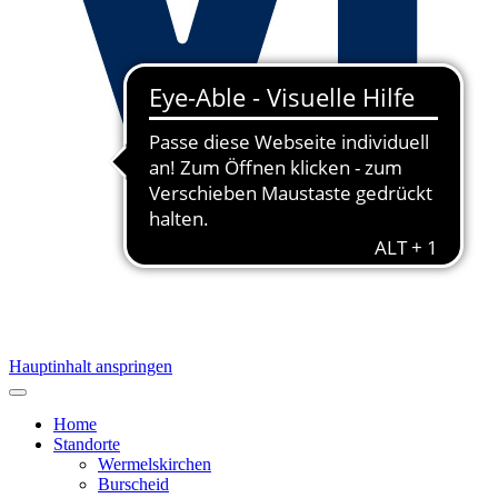
Hauptinhalt anspringen
Home
Standorte
Wermelskirchen
Burscheid