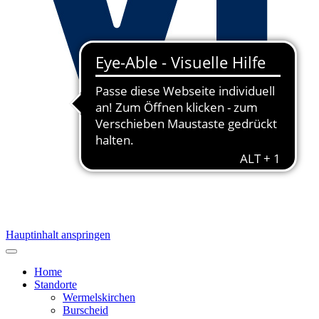
Hauptinhalt anspringen
Home
Standorte
Wermelskirchen
Burscheid