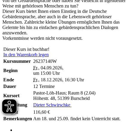
von der Gebärdensprache oder haben Sie vielleicht in irgendeiner
Weise mit gehörlosen Menschen zu tun?
Dieser Kurs bietet Ihnen einen Einstieg in die Deutsche
Gebärdensprache, aber auch in die Lebenswelt gehörloser
Menschen. Zahlreiche kleine Übungen ermöglichen Ihnen das
Gelernte bis hin zu einfachen gebärdensprachlichen Dialogen
anzuwenden.
Vorkenntnisse werden nicht vorausgesetzt.
Dieser Kurs ist buchbar!
In den Warenkorb legen
Kursnummer
26237140W
Fr.
, 04.09.2026,
Beginn
um 15:00 Uhr
Ende
Fr.
, 18.12.2026, 16:30 Uhr
Dauer
12 Termine
Pastor-Löh-Haus; Raum 8 (2.04)
Kursort
Höhestr. 48, 51399 Burscheid
Kursleitung
Dieter Schwirschke
Entgelt
116,60 €
Bemerkungen
Am 18. und 25.09. findet kein Unterricht statt.