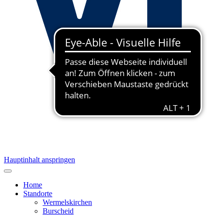
Hauptinhalt anspringen
Home
Standorte
Wermelskirchen
Burscheid