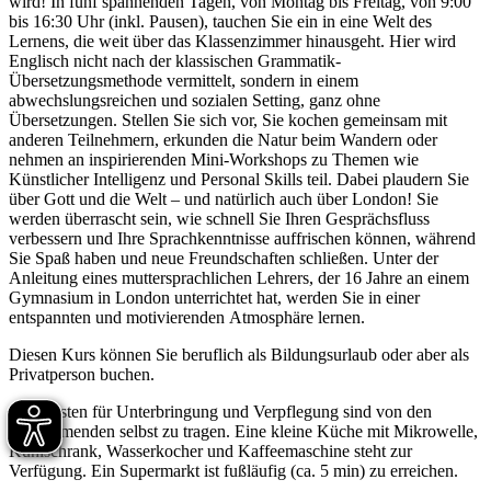
wird! In fünf spannenden Tagen, von Montag bis Freitag, von 9:00
bis 16:30 Uhr (inkl. Pausen), tauchen Sie ein in eine Welt des
Lernens, die weit über das Klassenzimmer hinausgeht. Hier wird
Englisch nicht nach der klassischen Grammatik-
Übersetzungsmethode vermittelt, sondern in einem
abwechslungsreichen und sozialen Setting, ganz ohne
Übersetzungen. Stellen Sie sich vor, Sie kochen gemeinsam mit
anderen Teilnehmern, erkunden die Natur beim Wandern oder
nehmen an inspirierenden Mini-Workshops zu Themen wie
Künstlicher Intelligenz und Personal Skills teil. Dabei plaudern Sie
über Gott und die Welt – und natürlich auch über London! Sie
werden überrascht sein, wie schnell Sie Ihren Gesprächsfluss
verbessern und Ihre Sprachkenntnisse auffrischen können, während
Sie Spaß haben und neue Freundschaften schließen. Unter der
Anleitung eines muttersprachlichen Lehrers, der 16 Jahre an einem
Gymnasium in London unterrichtet hat, werden Sie in einer
entspannten und motivierenden Atmosphäre lernen.
Diesen Kurs können Sie beruflich als Bildungsurlaub oder aber als
Privatperson buchen.
Die Kosten für Unterbringung und Verpflegung sind von den
Teilnehmenden selbst zu tragen. Eine kleine Küche mit Mikrowelle,
Kühlschrank, Wasserkocher und Kaffeemaschine steht zur
Verfügung. Ein Supermarkt ist fußläufig (ca. 5 min) zu erreichen.