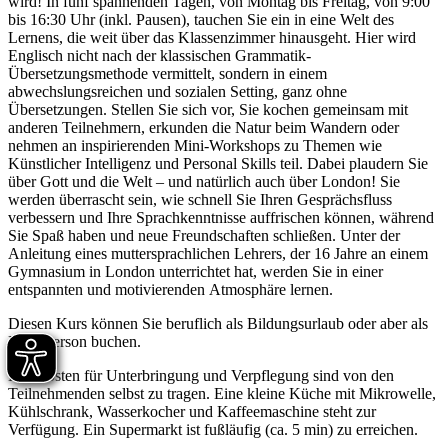
wird! In fünf spannenden Tagen, von Montag bis Freitag, von 9:00
bis 16:30 Uhr (inkl. Pausen), tauchen Sie ein in eine Welt des
Lernens, die weit über das Klassenzimmer hinausgeht. Hier wird
Englisch nicht nach der klassischen Grammatik-
Übersetzungsmethode vermittelt, sondern in einem
abwechslungsreichen und sozialen Setting, ganz ohne
Übersetzungen. Stellen Sie sich vor, Sie kochen gemeinsam mit
anderen Teilnehmern, erkunden die Natur beim Wandern oder
nehmen an inspirierenden Mini-Workshops zu Themen wie
Künstlicher Intelligenz und Personal Skills teil. Dabei plaudern Sie
über Gott und die Welt – und natürlich auch über London! Sie
werden überrascht sein, wie schnell Sie Ihren Gesprächsfluss
verbessern und Ihre Sprachkenntnisse auffrischen können, während
Sie Spaß haben und neue Freundschaften schließen. Unter der
Anleitung eines muttersprachlichen Lehrers, der 16 Jahre an einem
Gymnasium in London unterrichtet hat, werden Sie in einer
entspannten und motivierenden Atmosphäre lernen.
Diesen Kurs können Sie beruflich als Bildungsurlaub oder aber als
Privatperson buchen.
Die Kosten für Unterbringung und Verpflegung sind von den
Teilnehmenden selbst zu tragen. Eine kleine Küche mit Mikrowelle,
Kühlschrank, Wasserkocher und Kaffeemaschine steht zur
Verfügung. Ein Supermarkt ist fußläufig (ca. 5 min) zu erreichen.