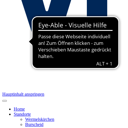
Hauptinhalt anspringen
Home
Standorte
Wermelskirchen
Burscheid