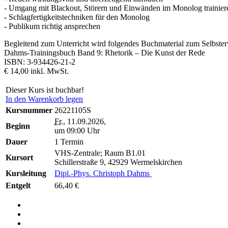
- Umgang mit Blackout, Störern und Einwänden im Monolog trainier
- Schlagfertigkeitstechniken für den Monolog
- Publikum richtig ansprechen
Begleitend zum Unterricht wird folgendes Buchmaterial zum Selbste
Dahms-Trainingsbuch Band 9: Rhetorik – Die Kunst der Rede
ISBN: 3-934426-21-2
€ 14,00 inkl. MwSt.
Dieser Kurs ist buchbar!
In den Warenkorb legen
Kursnummer
26221105S
Fr.
, 11.09.2026,
Beginn
um 09:00 Uhr
Dauer
1 Termin
VHS-Zentrale; Raum B1.01
Kursort
Schillerstraße 9, 42929 Wermelskirchen
Kursleitung
Dipl.-Phys. Christoph Dahms
Entgelt
66,40 €