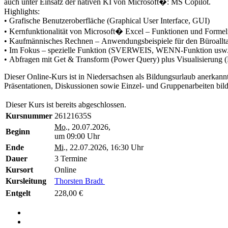
auch unter Einsatz der nativen KI von Microsoft�: MS Copilot.
Highlights:
• Grafische Benutzeroberfläche (Graphical User Interface, GUI)
• Kernfunktionalität von Microsoft� Excel – Funktionen und Forme
• Kaufmännisches Rechnen – Anwendungsbeispiele für den Büroall
• Im Fokus – spezielle Funktion (SVERWEIS, WENN-Funktion usw
• Abfragen mit Get & Transform (Power Query) plus Visualisierung (
Dieser Online-Kurs ist in Niedersachsen als Bildungsurlaub anerkan
Präsentationen, Diskussionen sowie Einzel- und Gruppenarbeiten bild
Dieser Kurs ist bereits abgeschlossen.
Kursnummer
26121635S
Mo.
, 20.07.2026,
Beginn
um 09:00 Uhr
Ende
Mi.
, 22.07.2026, 16:30 Uhr
Dauer
3 Termine
Kursort
Online
Kursleitung
Thorsten Bradt
Entgelt
228,00 €