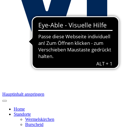
Hauptinhalt anspringen
Home
Standorte
Wermelskirchen
Burscheid