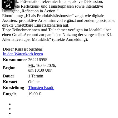
Methodik: Präsentation relevanter Inhalte, aktive Diskussion,
angeleitete Reflexions- und Transferphasen sowie interaktive
Übungen: „Reflection in Action!“
Einordnung: „KI als Produktivitätsbooster“ zeigt, wie digitale
Assistenz produktive Arbeit sinnvoll ergänzt und zudem praxisnahe,
direkte umsetzbare Einsatzszenarien auf.
Tipp: Teilnehmerinnen und Teilnehmer verfügen im Idealfall über
einen Gmail-Account zur parallelen Nutzung der vorgestellten KI-
Alternativen „per Mausklick“ (direkte Anmeldung).
Dieser Kurs ist buchbar!
In den Warenkorb legen
Kursnummer
26221695S
Mi.
, 16.09.2026,
Beginn
um 10:30 Uhr
Dauer
1 Termin
Kursort
Online
Kursleitung
Thorsten Bradt
Entgelt
19,00 €