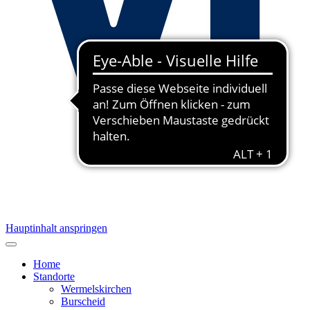
Hauptinhalt anspringen
Home
Standorte
Wermelskirchen
Burscheid