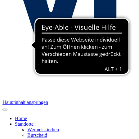
Hauptinhalt anspringen
Home
Standorte
Wermelskirchen
Burscheid