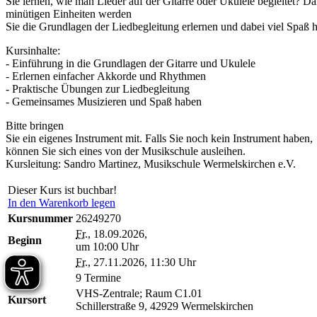
Sie lernen, wie man Lieder auf der Gitarre oder Ukulele begleitet? D
minütigen Einheiten werden
Sie die Grundlagen der Liedbegleitung erlernen und dabei viel Spaß 
Kursinhalte:
- Einführung in die Grundlagen der Gitarre und Ukulele
- Erlernen einfacher Akkorde und Rhythmen
- Praktische Übungen zur Liedbegleitung
- Gemeinsames Musizieren und Spaß haben
Bitte bringen
Sie ein eigenes Instrument mit. Falls Sie noch kein Instrument haben,
können Sie sich eines von der Musikschule ausleihen.
Kursleitung: Sandro Martinez, Musikschule Wermelskirchen e.V.
Dieser Kurs ist buchbar!
In den Warenkorb legen
Kursnummer
26249270
Fr.
, 18.09.2026,
Beginn
um 10:00 Uhr
Ende
Fr.
, 27.11.2026, 11:30 Uhr
Dauer
9 Termine
VHS-Zentrale; Raum C1.01
Kursort
Schillerstraße 9, 42929 Wermelskirchen