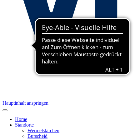
Hauptinhalt anspringen
Home
Standorte
Wermelskirchen
Burscheid