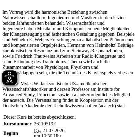
Im Vortrag wird die harmonische Beziehung zwischen
Naturwissenschaftlern, Ingenieuren und Musikern in den letzten
beiden Jahrhunderten behandelt. Wissenschaftler und
Ingenieure haben Musikern und Komponisten neue Möglichkeiten
der Klangerzeugung und ästhetischen Gestaltung gegeben. Beispiele
sind Wilhelm E. Webers Forschungen zu adiabatischen Phänomenen
und kompensierten Orgelpfeifen, Hermann von Helmholtz' Beiträge
zur akustischen Resonanz und zum Steinway-Resonanzboden,
sowie Friedrich Trautweins Arbeiten zur Radio-Klangtreue und
seine Erfindung des Trautoniums. Thema wird auch die
Zusammenarbeit von Physiologen, Physikern und
Klavierpädagogen sein, die die Technik des Klavierspiels verbessern
wollten.
Prof. Dr. Myles W. Jackson ist ein US-amerikanischer
Wissenschaftshistoriker und derzeit Professor am Institute for
Advanced Study, Princeton, sowie u.a. außerordentliches Mitglied
der acatech. Die Veranstaltung findet in Kooperation mit der
Deutschen Akademie der Technikwissenschaften (acatech) statt.
Dieser Kurs ist bereits abgeschlossen.
Kursnummer
26110519E
Di.
, 21.07.2026,
Beginn
um 19:30 Uhr