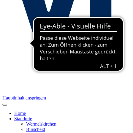
Hauptinhalt anspringen
Home
Standorte
Wermelskirchen
Burscheid