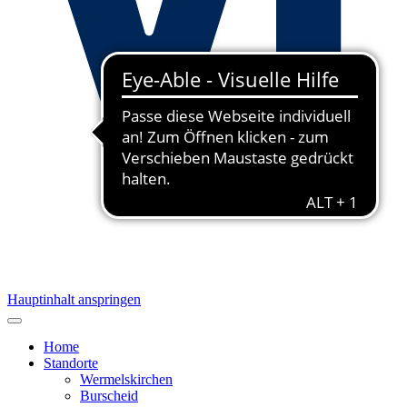
Hauptinhalt anspringen
Home
Standorte
Wermelskirchen
Burscheid