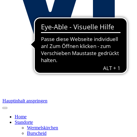
Hauptinhalt anspringen
Home
Standorte
Wermelskirchen
Burscheid