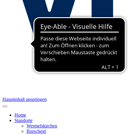
Hauptinhalt anspringen
Home
Standorte
Wermelskirchen
Burscheid