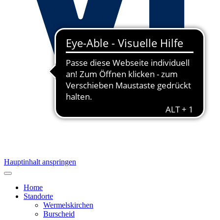
Hauptinhalt anspringen
Home
Standorte
Wermelskirchen
Burscheid