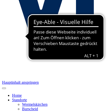
Hauptinhalt anspringen
Home
Standorte
Wermelskirchen
Burscheid