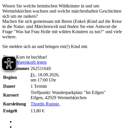
Wissen Sie welche heimischen Wildkräuter in und um
Wermelskirchen wachsen und welche märchenhaften Geschichten
sich um sie ranken?
Machen Sie sich gemeinsam mit Ihrem (Enkel-)Kind auf die Reise
in die Natur- und Märchenwelt und finden Sie eine Antwort die
Frage "Was hat Frau Holle mit wilden Kräutern zu tun?" und viele
weitere.
Sie melden sich an und bringen ein(!) Kind mit.
Dieser Kurs ist buchbar!
In den Warenkorb legen
Kursnummer
26251164S
Fr.
, 18.09.2026,
Beginn
um 17:00 Uhr
Dauer
1 Termin
Treffpunkt: Wanderparkplatz "Im Eifgen"
Kursort
Eifgen, 42929 Wermelskirchen
Kursleitung
Thordis Ruppio
Entgelt
13,80 €