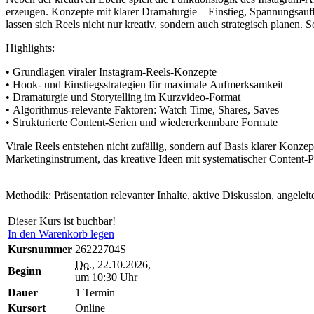
erzeugen. Konzepte mit klarer Dramaturgie – Einstieg, Spannungsauf
lassen sich Reels nicht nur kreativ, sondern auch strategisch planen. S
Highlights:
• Grundlagen viraler Instagram‑Reels‑Konzepte
• Hook‑ und Einstiegsstrategien für maximale Aufmerksamkeit
• Dramaturgie und Storytelling im Kurzvideo‑Format
• Algorithmus‑relevante Faktoren: Watch Time, Shares, Saves
• Strukturierte Content‑Serien und wiedererkennbare Formate
Virale Reels entstehen nicht zufällig, sondern auf Basis klarer Konze
Marketinginstrument, das kreative Ideen mit systematischer Content‑P
Methodik: Präsentation relevanter Inhalte, aktive Diskussion, angelei
Dieser Kurs ist buchbar!
In den Warenkorb legen
Kursnummer
26222704S
Do.
, 22.10.2026,
Beginn
um 10:30 Uhr
Dauer
1 Termin
Kursort
Online