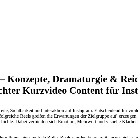
epte, Dramaturgie & Reichweite Storytell
chter Kurzvideo Content für In
te, Sichtbarkeit und Interaktion auf Instagram. Entscheidend für virale
rfolgreiche Reels greifen die Erwartungen der Zielgruppe auf, erzeugen
schichte. Dabei verbinden sich Emotion, Mehrwert und visuelle Klarhe
lgorithmus eine zentrale Rolle. Reels werden bevorzugt ausgespielt, 