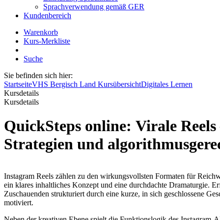
Sprachverwendung gemäß GER
Kundenbereich
Warenkorb
Kurs-Merkliste
Suche
Sie befinden sich hier:
Startseite
VHS Bergisch Land Kursübersicht
Digitales Lernen
Kursdetails
Kursdetails
QuickSteps online: Virale Reels – Konz
Strategien und algorithmusgere
Instagram Reels zählen zu den wirkungsvollsten Formaten für Reichwei
ein klares inhaltliches Konzept und eine durchdachte Dramaturgie. E
Zuschauenden strukturiert durch eine kurze, in sich geschlossene Ge
motiviert.
Neben der kreativen Ebene spielt die Funktionslogik des Instagram‑A