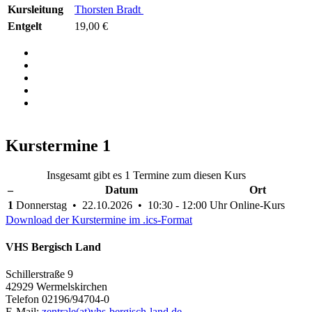
Kursleitung
Thorsten Bradt
Entgelt
19,00 €
Kurstermine
1
Insgesamt gibt es 1 Termine zum diesen Kurs
–
Datum
Ort
1
Donnerstag • 22.10.2026 • 10:30 - 12:00 Uhr
Online-Kurs
Download der Kurstermine im .ics-Format
VHS Bergisch Land
Schillerstraße 9
42929 Wermelskirchen
Telefon 02196/94704-0
E-Mail:
zentrale(at)vhs-bergisch-land.de