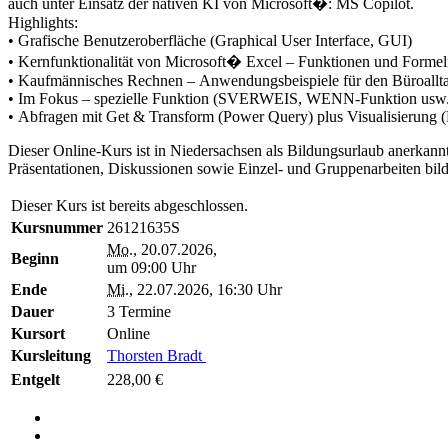
auch unter Einsatz der nativen KI von Microsoft�: MS Copilot.
Highlights:
• Grafische Benutzeroberfläche (Graphical User Interface, GUI)
• Kernfunktionalität von Microsoft� Excel – Funktionen und Forme
• Kaufmännisches Rechnen – Anwendungsbeispiele für den Büroall
• Im Fokus – spezielle Funktion (SVERWEIS, WENN-Funktion usw
• Abfragen mit Get & Transform (Power Query) plus Visualisierung (
Dieser Online-Kurs ist in Niedersachsen als Bildungsurlaub anerkan
Präsentationen, Diskussionen sowie Einzel- und Gruppenarbeiten bild
Dieser Kurs ist bereits abgeschlossen.
Kursnummer
26121635S
Mo.
, 20.07.2026,
Beginn
um 09:00 Uhr
Ende
Mi.
, 22.07.2026, 16:30 Uhr
Dauer
3 Termine
Kursort
Online
Kursleitung
Thorsten Bradt
Entgelt
228,00 €