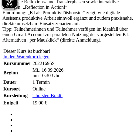
angeleitete Reflexions- und Transferphasen sowie interaktive
Übungen: „Reflection in Action!“
Einordnung: „KI als Produktivitätsbooster“ zeigt, wie digitale
Assistenz produktive Arbeit sinnvoll ergänzt und zudem praxisnahe,
direkte umsetzbare Einsatzszenarien auf.
Tipp: Teilnehmerinnen und Teilnehmer verfügen im Idealfall über
einen Gmail-Account zur parallelen Nutzung der vorgestellten KI-
Alternativen „per Mausklick“ (direkte Anmeldung).
Dieser Kurs ist buchbar!
In den Warenkorb legen
Kursnummer
26221695S
Mi.
, 16.09.2026,
Beginn
um 10:30 Uhr
Dauer
1 Termin
Kursort
Online
Kursleitung
Thorsten Bradt
Entgelt
19,00 €