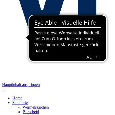
Hauptinhalt anspringen
Home
Standorte
Wermelskirchen
Burscheid