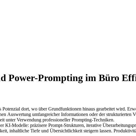
ing im Büro Effiziente Anwendungstechniken
olles Potenzial dort, wo über Grundfunktionen hinaus gearbeitet wird. 
ischen Auswertung umfangreicher Informationen oder der strukturierten
rbeit unter Verwendung professioneller Prompting-Techniken.
r KI‑Modelle: präzisere Prompt‑Strukturen, iterative Überarbeitungsp
keit, inhaltliche Tiefe und Übersichtlichkeit steigern lassen. Produkt