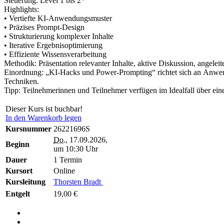
Steuerung. Level 1 bis 2*
Highlights:
• Vertiefte KI‑Anwendungsmuster
• Präzises Prompt‑Design
• Strukturierung komplexer Inhalte
• Iterative Ergebnisoptimierung
• Effiziente Wissensverarbeitung
Methodik: Präsentation relevanter Inhalte, aktive Diskussion, angelei
Einordnung: „KI‑Hacks und Power-Prompting“ richtet sich an Anwend
Techniken.
Tipp: Teilnehmerinnen und Teilnehmer verfügen im Idealfall über ein
Dieser Kurs ist buchbar!
In den Warenkorb legen
Kursnummer
26221696S
Do.
, 17.09.2026,
Beginn
um 10:30 Uhr
Dauer
1 Termin
Kursort
Online
Kursleitung
Thorsten Bradt
Entgelt
19,00 €