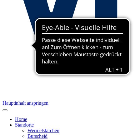
Hauptinhalt anspringen
Home
Standorte
Wermelskirchen
Burscheid