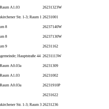
; Raum A1.03
26231323W
irchener Str. 1-3; Raum 1
26231001
aum 8
26237140W
aum 8
26237130W
aum 9
26231162
ngemeinde; Hauptstraße 44
26231113W
; Raum A0.03a
26231309
; Raum A1.03
26231002
; Raum A0.03a
26231910P
26231622
irchener Str. 1-3; Raum 3
26231236