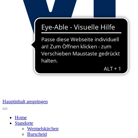
Hauptinhalt anspringen
Home
Standorte
Wermelskirchen
Burscheid