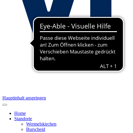
Hauptinhalt anspringen
Home
Standorte
Wermelskirchen
Burscheid