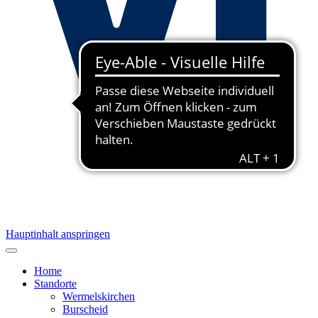
Hauptinhalt anspringen
Home
Standorte
Wermelskirchen
Burscheid