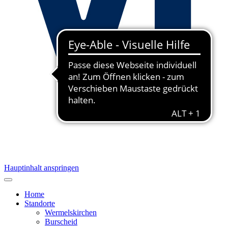
Hauptinhalt anspringen
Home
Standorte
Wermelskirchen
Burscheid