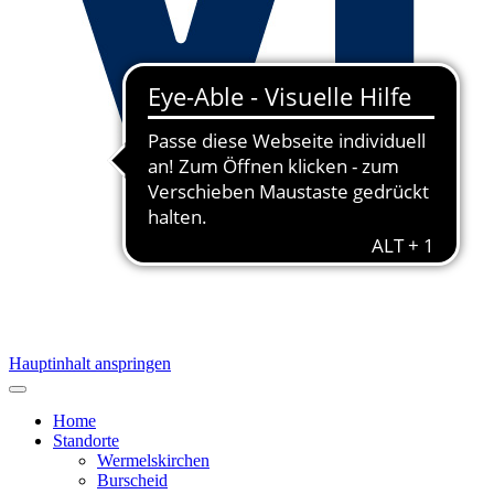
Hauptinhalt anspringen
Home
Standorte
Wermelskirchen
Burscheid