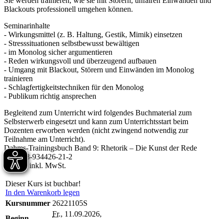
Sie werden trainieren, wie sie mit Störern, unfairen Einwänden und
Blackouts professionell umgehen können.
Seminarinhalte
- Wirkungsmittel (z. B. Haltung, Gestik, Mimik) einsetzen
- Stresssituationen selbstbewusst bewältigen
- im Monolog sicher argumentieren
- Reden wirkungsvoll und überzeugend aufbauen
- Umgang mit Blackout, Störern und Einwänden im Monolog
trainieren
- Schlagfertigkeitstechniken für den Monolog
- Publikum richtig ansprechen
Begleitend zum Unterricht wird folgendes Buchmaterial zum
Selbsterwerb eingesetzt und kann zum Unterrichtsstart beim
Dozenten erworben werden (nicht zwingend notwendig zur
Teilnahme am Unterricht).
Dahms-Trainingsbuch Band 9: Rhetorik – Die Kunst der Rede
ISBN: 3-934426-21-2
€ 14,00 inkl. MwSt.
Dieser Kurs ist buchbar!
In den Warenkorb legen
Kursnummer
26221105S
Fr.
, 11.09.2026,
Beginn