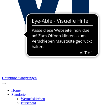
Hauptinhalt anspringen
Home
Standorte
Wermelskirchen
Burscheid