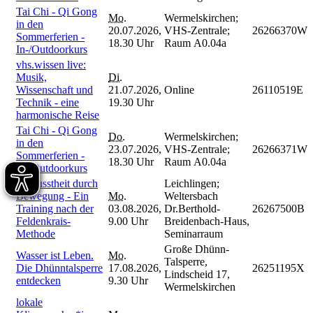
Tai Chi - Qi Gong
Mo.
Wermelskirchen;
in den
20.07.2026,
VHS-Zentrale;
26266370W
Sommerferien -
18.30 Uhr
Raum A0.04a
In-/Outdoorkurs
vhs.wissen live:
Musik,
Di.
Wissenschaft und
21.07.2026,
Online
26110519E
Technik - eine
19.30 Uhr
harmonische Reise
Tai Chi - Qi Gong
Do.
Wermelskirchen;
in den
23.07.2026,
VHS-Zentrale;
26266371W
Sommerferien -
18.30 Uhr
Raum A0.04a
In-/Outdoorkurs
Bewusstheit durch
Leichlingen;
Bewegung - Ein
Mo.
Weltersbach
Training nach der
03.08.2026,
Dr.Berthold-
26267500B
Feldenkrais-
9.00 Uhr
Breidenbach-Haus,
Methode
Seminarraum
Große Dhünn-
Wasser ist Leben.
Mo.
Talsperre,
Die Dhünntalsperre
17.08.2026,
26251195X
Lindscheid 17,
entdecken
9.30 Uhr
Wermelskirchen
lokale