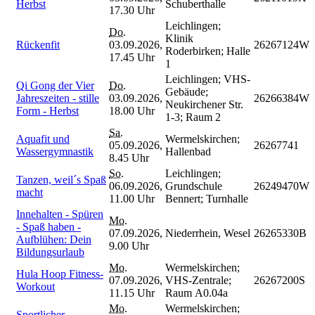
Herbst
Schuberthalle
17.30 Uhr
Leichlingen;
Do.
Klinik
Rückenfit
03.09.2026,
26267124W
Roderbirken; Halle
17.45 Uhr
1
Leichlingen; VHS-
Qi Gong der Vier
Do.
Gebäude;
Jahreszeiten - stille
03.09.2026,
26266384W
Neukirchener Str.
Form - Herbst
18.00 Uhr
1-3; Raum 2
Sa.
Aquafit und
Wermelskirchen;
05.09.2026,
26267741
Wassergymnastik
Hallenbad
8.45 Uhr
So.
Leichlingen;
Tanzen, weil´s Spaß
06.09.2026,
Grundschule
26249470W
macht
11.00 Uhr
Bennert; Turnhalle
Innehalten - Spüren
Mo.
- Spaß haben -
07.09.2026,
Niederrhein, Wesel
26265330B
Aufblühen: Dein
9.00 Uhr
Bildungsurlaub
Mo.
Wermelskirchen;
Hula Hoop Fitness-
07.09.2026,
VHS-Zentrale;
26267200S
Workout
11.15 Uhr
Raum A0.04a
Mo.
Wermelskirchen;
Sportlicher