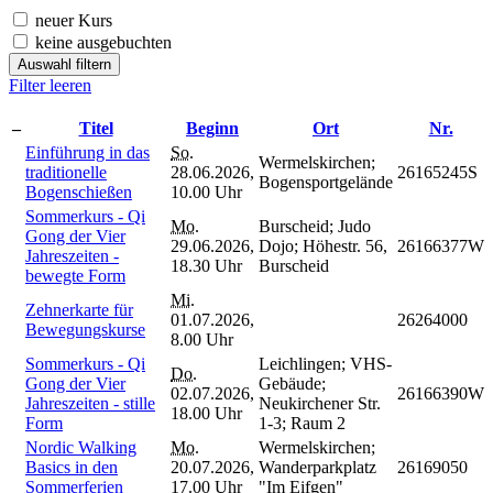
neuer Kurs
keine ausgebuchten
Auswahl filtern
Filter leeren
–
Titel
Beginn
Ort
Nr.
Einführung in das
So.
Wermelskirchen;
traditionelle
28.06.2026,
26165245S
Bogensportgelände
Bogenschießen
10.00 Uhr
Sommerkurs - Qi
Mo.
Burscheid; Judo
Gong der Vier
29.06.2026,
Dojo; Höhestr. 56,
26166377W
Jahreszeiten -
18.30 Uhr
Burscheid
bewegte Form
Mi.
Zehnerkarte für
01.07.2026,
26264000
Bewegungskurse
8.00 Uhr
Sommerkurs - Qi
Leichlingen; VHS-
Do.
Gong der Vier
Gebäude;
02.07.2026,
26166390W
Jahreszeiten - stille
Neukirchener Str.
18.00 Uhr
Form
1-3; Raum 2
Nordic Walking
Mo.
Wermelskirchen;
Basics in den
20.07.2026,
Wanderparkplatz
26169050
Sommerferien
17.00 Uhr
"Im Eifgen"