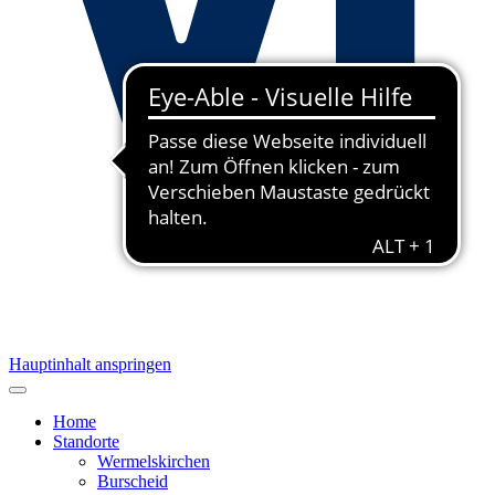
Hauptinhalt anspringen
Home
Standorte
Wermelskirchen
Burscheid