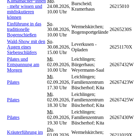
Klimamacher*innen
Mo.
Burscheid;
- mehr wissen und
24.08.2026,
26215010
Kramerhaus
mitdiskutieren
10.00 Uhr
können
Einführung in das
So.
Wermelskirchen;
traditionelle
30.08.2026,
26265230S
Bogensportgelände
Bogenschießen
10.00 Uhr
Wald-Show mit den
So.
Leverkusen -
Augen eines
30.08.2026,
26251170X
Opladen
Siebenschläfers
15.00 Uhr
Pilates und
Mi.
Leichlingen;
Entspannung am
02.09.2026,
Bürgerhaus;
26267432W
Morgen
10.00 Uhr
Weyermann-Saal
Mi.
Leichlingen;
Pilates
02.09.2026,
Familienzentrum
26267423W
17.30 Uhr
Büscherhof; Kita
Mi.
Leichlingen;
Pilates
02.09.2026,
Familienzentrum
26267425W
18.30 Uhr
Büscherhof; Kita
Mi.
Leichlingen;
Pilates
02.09.2026,
Familienzentrum
26267430W
19.30 Uhr
Büscherhof; Kita
Do.
Kräuterführung im
Wermelskirchen;
03.09.2026,
26211019X