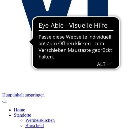
Hauptinhalt anspringen
Home
Standorte
Wermelskirchen
Burscheid