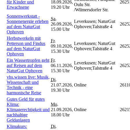
für Kinder und
18.09.2026,
2625
Oulu Str.
Erwachsene
19.20 Uhr
/Wilmersdorfer Str.
Sonnenwerkstatt -
Sa.
Sonnenenergie erleben
Leverkusen; NaturGut
26.09.2026,
2625
auf dem NaturGut
Ophoven;Talstraße 4
15.00 Uhr
Ophoven
Herbstwerkeln mit
Fr.
Petterson und Findus
Leverkusen; NaturGut
09.10.2026,
2625
auf dem NaturGut
Ophoven;Talstraße 4
15.30 Uhr
Ophoven
Ein Wassertropfen geht
Fr.
Leverkusen; NaturGut
auf Reisen auf dem
06.11.2026,
2625
Ophoven;Talstraße 4
NaturGut Ophoven
15.30 Uhr
vhs.wissen live: Musik,
Di.
Wissenschaft und
21.07.2026,
Online
2611
Technik - eine
19.30 Uhr
harmonische Reise
Gutes Geld für gutes
Klima:
Mo.
Klimagerechtigkeit und
21.09.2026,
Online
2621
nachhaltige
18.00 Uhr
Geldanlagen
Klimakurs:
Di.