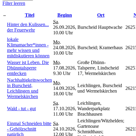
Filter leeren
–
Titel
Beginn
Ort
N
Sa.
Hinter den Kulissen...
26.09.2026,
Burscheid Hauptwache
2625
der Feuerwehr
10.00 Uhr
lokale
Mo.
Klimamacher*innen -
24.08.2026,
Burscheid; Kramerhaus
2621
mehr wissen und
10.00 Uhr
mitdiskutieren können
Wasser ist Leben. Die
Mo.
Große Dhünn-
Dhünntalsperre
17.08.2026,
Talsperre, Lindscheid
2625
entdecken
9.30 Uhr
17, Wermelskirchen
Nachhaltigkeitswochen
Mo.
in Burscheid,
Leichlingen, Burscheid
14.09.2026,
2621
Leichlingen und
und Wermelskirchen
18.00 Uhr
Wermelskirchen
Sa.
Leichlingen,
Wald - tut - gut
17.10.2026,
Wanderparkplatz
2621
11.00 Uhr
Brachhausen
Leichlingen/Witzhelden;
Einmal Schneiden bitte
Sa.
Gartenoase
- Gehölzschnitt
24.10.2026,
2621
Schmidthaus;
natürlich
12.00 Uhr