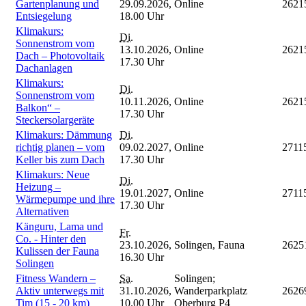
Gartenplanung und
29.09.2026,
Online
2621
Entsiegelung
18.00 Uhr
Klimakurs:
Di.
Sonnenstrom vom
13.10.2026,
Online
2621
Dach – Photovoltaik
17.30 Uhr
Dachanlagen
Klimakurs:
Di.
Sonnenstrom vom
10.11.2026,
Online
2621
Balkon“ –
17.30 Uhr
Steckersolargeräte
Klimakurs: Dämmung
Di.
richtig planen – vom
09.02.2027,
Online
2711
Keller bis zum Dach
17.30 Uhr
Klimakurs: Neue
Di.
Heizung –
19.01.2027,
Online
2711
Wärmepumpe und ihre
17.30 Uhr
Alternativen
Känguru, Lama und
Fr.
Co. - Hinter den
23.10.2026,
Solingen, Fauna
2625
Kulissen der Fauna
16.30 Uhr
Solingen
Fitness Wandern –
Sa.
Solingen;
Aktiv unterwegs mit
31.10.2026,
Wanderparkplatz
2626
Tim (15 - 20 km)
10.00 Uhr
Oberburg P4