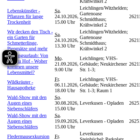
Krähwinkel 2
Leichlingen/Witzhelden;
Lebenskünstler -
Sa.
Gartenoase
Pflanzen für lange
24.10.2026,
2621
Schmidthaus;
Trockenheit
15.00 Uhr
Krähwinkel 2
Wir decken den Tisch -
Leichlingen/Witzhelden;
Sa.
ein Garten für
Gartenoase
24.10.2026,
2621
Schmetterlinge,
Schmidthaus;
13.30 Uhr
Piepmätze und mehr
Krähwinkel 2
Bildungsurlaub: Von
Mo.
Leichlingen; VHS-
Hof zu Hof - Woher
21.09.2026,
Gebäude; Neukirchener
2621
kommen unsere
9.00 Uhr
Str. 1-3;
Lebensmittel?
Fr.
Leichlingen; VHS-
Wildkräuter -
06.11.2026,
Gebäude; Neukirchener
2621
Hausapotheke
18.00 Uhr
Str. 1-3; Raum 1
Wald-Show mit den
So.
Augen eines
30.08.2026,
Leverkusen - Opladen
2625
Siebenschläfers
15.00 Uhr
Wald-Show mit den
Sa.
Augen eines
19.09.2026,
Leverkusen - Opladen
2625
Siebenschläfers
15.00 Uhr
Leverkusen
Fledermausexkursion
Fr.
Steinbüchel; Parkplatz