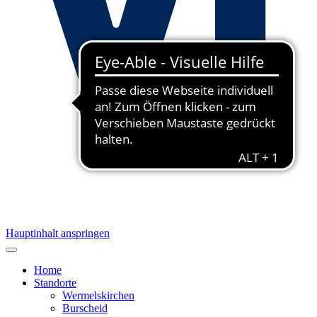
Hauptinhalt anspringen
Home
Standorte
Wermelskirchen
Burscheid