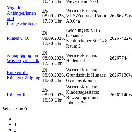
16.45 Uhr
Weyermann-Saal
Yoga für
Di.
Wermelskirchen;
Anfänger/innen
08.09.2026,
VHS-Zentrale; Raum
26266232
und
17.30 Uhr
A0.04a
Fortgeschrittene
Leichlingen; VHS-
Di.
Gebäude;
Pilates Ü 60
08.09.2026,
26267422
Neukirchener Str. 1-3;
17.30 Uhr
Raum 2
Di.
Aquajogging und
Wermelskirchen;
08.09.2026,
26267744
Wassergymnastik
Hallenbad
17.45 Uhr
Di.
Wermelskirchen;
Rückenfit -
08.09.2026,
Grundschule Hünger;
26267136
Rückenkräftigung
18.00 Uhr
Gymnastikraum
Wermelskirchen;
Di.
Kindertagesstätte;
Rückenfit
08.09.2026,
26267140
Bewegungsraum;
18.30 Uhr
Jahnstr. 29
Seite 1 von 9
1
2