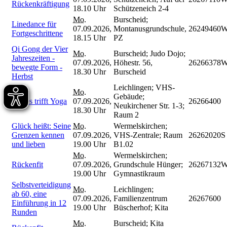
Rückenkräftigung
18.10 Uhr
Schützeneich 2-4
Mo.
Burscheid;
Linedance für
07.09.2026,
Montanusgrundschule,
26249460
Fortgeschrittene
18.15 Uhr
PZ
Qi Gong der Vier
Mo.
Burscheid; Judo Dojo;
Jahreszeiten -
07.09.2026,
Höhestr. 56,
26266378
bewegte Form -
18.30 Uhr
Burscheid
Herbst
Leichlingen; VHS-
Mo.
Gebäude;
Pilates trifft Yoga
07.09.2026,
26266400
Neukirchener Str. 1-3;
18.30 Uhr
Raum 2
Glück heißt: Seine
Mo.
Wermelskirchen;
Grenzen kennen
07.09.2026,
VHS-Zentrale; Raum
26262020S
und lieben
19.00 Uhr
B1.02
Mo.
Wermelskirchen;
Rückenfit
07.09.2026,
Grundschule Hünger;
26267132
19.00 Uhr
Gymnastikraum
Selbstverteidigung
Mo.
Leichlingen;
ab 60, eine
07.09.2026,
Familienzentrum
26267600
Einführung in 12
19.00 Uhr
Büscherhof; Kita
Runden
Mo.
Burscheid; Kita