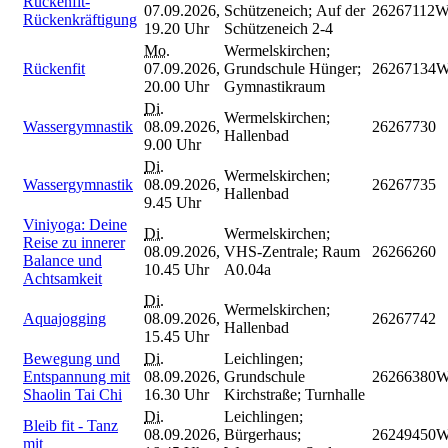
Rückenfit-
07.09.2026,
Schützeneich; Auf der
26267112
Rückenkräftigung
19.20 Uhr
Schützeneich 2-4
Mo.
Wermelskirchen;
Rückenfit
07.09.2026,
Grundschule Hünger;
26267134
20.00 Uhr
Gymnastikraum
Di.
Wermelskirchen;
Wassergymnastik
08.09.2026,
26267730
Hallenbad
9.00 Uhr
Di.
Wermelskirchen;
Wassergymnastik
08.09.2026,
26267735
Hallenbad
9.45 Uhr
Viniyoga: Deine
Di.
Wermelskirchen;
Reise zu innerer
08.09.2026,
VHS-Zentrale; Raum
26266260
Balance und
10.45 Uhr
A0.04a
Achtsamkeit
Di.
Wermelskirchen;
Aquajogging
08.09.2026,
26267742
Hallenbad
15.45 Uhr
Bewegung und
Di.
Leichlingen;
Entspannung mit
08.09.2026,
Grundschule
26266380
Shaolin Tai Chi
16.30 Uhr
Kirchstraße; Turnhalle
Di.
Leichlingen;
Bleib fit - Tanz
08.09.2026,
Bürgerhaus;
26249450
mit