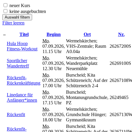
neuer Kurs
keine ausgebuchten
Auswahl filtern
Filter leeren
–
Titel
Beginn
Ort
Nr.
Mo.
Wermelskirchen;
Hula Hoop
07.09.2026,
VHS-Zentrale; Raum
26267200S
Fitness-Workout
11.15 Uhr
A0.04a
Mo.
Wermelskirchen;
Sportlicher
07.09.2026,
Wanderparkplatz
26269100S
Wandertreff
12.30 Uhr
Neuemühle
Mo.
Burscheid; Kita
Rückenfit-
07.09.2026,
Schützeneich; Auf der
26267108
Rückenkräftigung
17.00 Uhr
Schützeneich 2-4
Mo.
Burscheid;
Linedance für
07.09.2026,
Montanusgrundschule,
26249465
Anfänger*innen
17.15 Uhr
PZ
Mo.
Wermelskirchen;
Rückenfit
07.09.2026,
Grundschule Hünger;
26267130
18.00 Uhr
Gymnastikraum
Mo.
Burscheid; Kita
Rückenfit-
07.09.2026,
Schützeneich; Auf der
26267110