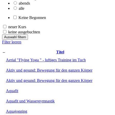
abends
alle
Keine Begonnen
neuer Kurs
keine ausgebuchten
Auswahl filtern
Filter leeren
–
Titel
Aerial "Flying Yoga " - luftiges Training im Tuch
Aktiv und gesund: Bewegung für den ganzen Körper
Aktiv und gesund: Bewegung für den ganzen Körper
Aquafit
Aquafit und Wassergymnastik
Aquajogging