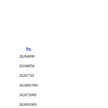
Nr.
26264000
26169050
26267741
26249470W
26267200S
26269100S