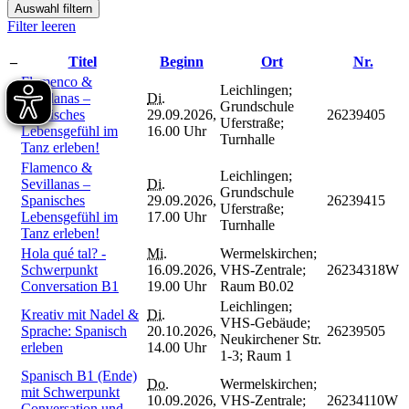
Auswahl filtern
Filter leeren
–
Titel
Beginn
Ort
Nr.
Flamenco &
Leichlingen;
Sevillanas –
Di.
Grundschule
Spanisches
29.09.2026,
26239405
Uferstraße;
Lebensgefühl im
16.00 Uhr
Turnhalle
Tanz erleben!
Flamenco &
Leichlingen;
Sevillanas –
Di.
Grundschule
Spanisches
29.09.2026,
26239415
Uferstraße;
Lebensgefühl im
17.00 Uhr
Turnhalle
Tanz erleben!
Hola qué tal? -
Mi.
Wermelskirchen;
Schwerpunkt
16.09.2026,
VHS-Zentrale;
26234318W
Conversation B1
19.00 Uhr
Raum B0.02
Leichlingen;
Kreativ mit Nadel &
Di.
VHS-Gebäude;
Sprache: Spanisch
20.10.2026,
26239505
Neukirchener Str.
erleben
14.00 Uhr
1-3; Raum 1
Spanisch B1 (Ende)
Do.
Wermelskirchen;
mit Schwerpunkt
10.09.2026,
VHS-Zentrale;
26234110W
Conversation und