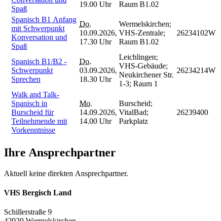
19.00 Uhr
Raum B1.02
Spaß
Spanisch B1 Anfang
Do.
Wermelskirchen;
mit Schwerpunkt
10.09.2026,
VHS-Zentrale;
26234102W
Konversation und
17.30 Uhr
Raum B1.02
Spaß
Leichlingen;
Spanisch B1/B2 -
Do.
VHS-Gebäude;
Schwerpunkt
03.09.2026,
26234214W
Neukirchener Str.
Sprechen
18.30 Uhr
1-3; Raum 1
Walk and Talk-
Spanisch in
Mo.
Burscheid;
Burscheid für
14.09.2026,
VitalBad;
26239400
Teilnehmende mit
14.00 Uhr
Parkplatz
Vorkenntnisse
Ihre Ansprechpartner
Aktuell keine direkten Ansprechpartner.
VHS Bergisch Land
Schillerstraße 9
42929 Wermelskirchen