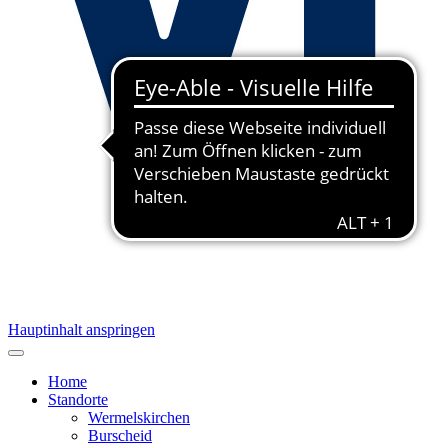
Hauptinhalt anspringen
Home
Standorte
Wermelskirchen
Burscheid