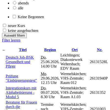
abends
alle
Keine Begonnen
neuer Kurs
keine ausgebuchten
Auswahl filtern
Filter leeren
–
Titel
Beginn
Ort
Nr.
Leichlingen;
Deutsch Job-BSK
Do.
Diakoniewerk
Gesundheit und
25.06.2026,
26131528L
Weltersbach;
Pflege
14.00 Uhr
EDV Raum
Mo.
Wermelskirchen;
Prüfung
29.06.2026,
VHS-Zentrale;
26131940P
"Einbürgerungstest"
12.15 Uhr
Raum 012
Integrationskurs mit
Do.
Wermelskirchen;
Alphabetisierung -
09.07.2026,
VHS-Zentrale;
26131352
Modul 5
8.30 Uhr
Raum A1.03
Beratung für Frauen
Termine
Wermelskirchen;
durch die
nach
VHS-Zentrale;
26231003