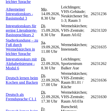
leichter Sprache
Leichlingen;
Allgemeiner
Mo.
VHS-Gebäude;
Integrationskurs -
14.09.2026,
26231236
Neukirchener Str.
Basismodul 3
8.30 Uhr
1-3; Raum 3
Integrationskurs für
Di.
Wermelskirchen;
gering Literalisierte-
15.09.2026,
VHS-Zentrale;
26231320
Basissprachkurs 2
8.30 Uhr
Raum A0.02
Stadterkundung – zu
Sa.
Fuß durch
Wermelskirchen;
19.09.2026,
26231635
Wermelskirchen in
Innenstadt;
11.00 Uhr
leichter Sprache
Integrationskurs mit
Di.
Leichlingen;
Alphabetisierung -
22.09.2026,
Sportzentrum
26231262
Modul 6
8.30 Uhr
Balker Aue
Wermelskirchen;
Di.
Deutsch lernen beim
VHS-Zentrale;
22.09.2026,
26231636
Kochen und Backen
Raum B1.01 /
17.00 Uhr
Küche
Di.
Wermelskirchen;
Deutsch als
22.09.2026,
VHS-Zentrale;
26231630
Fremdsprache C1.1
17.30 Uhr
Raum A0.03a
Burscheid;
Fr.