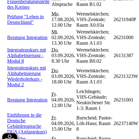
Frauenberatungsstelle
Absprache
Raum B1.02
des Kreises
Mo.
Wermelskirchen;
Prüfung "Leben in
17.08.2026,
VHS-Zentrale;
26231940P
Deutschland"
12.00 Uhr
Raum A0.03a
Mi.
Wermelskirchen;
Beratung Integration
02.09.2026,
VHS-Zentrale;
26231000
13.30 Uhr
Raum A1.03
Integrationskurs mit
Do.
Wermelskirchen;
Alphabetisierung -
03.09.2026,
VHS-Zentrale;
26131387
Modul 8
8.30 Uhr
Raum B0.02
Integrationskurs mit
Do.
Wermelskirchen;
Alphabetisierung
03.09.2026,
VHS-Zentrale;
26231323W
Wiederholerkurs -
18.00 Uhr
Raum A1.03
Modul 2
Leichlingen;
Fr.
VHS-Gebäude;
Beratung Integration
04.09.2026,
26231001
Neukirchener Str.
12.00 Uhr
1-3; Raum 1
Einführung in die
Fr.
Burscheid; Pastor-
Deutsche
04.09.2026,
Löh-Haus; Raum
26237140W
Gebärdensprache
15.00 Uhr
8
DGS (Anfangskurs)
Deutsche
Fr.
Burscheid; Pastor-