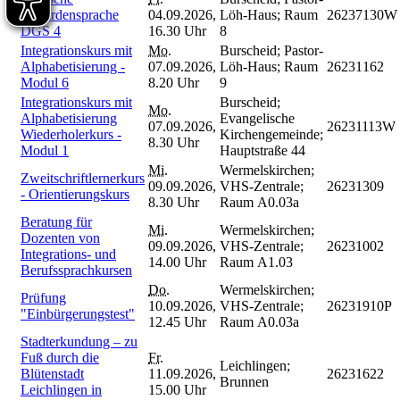
Gebärdensprache
04.09.2026,
Löh-Haus; Raum
26237130W
DGS 4
16.30 Uhr
8
Integrationskurs mit
Mo.
Burscheid; Pastor-
Alphabetisierung -
07.09.2026,
Löh-Haus; Raum
26231162
Modul 6
8.20 Uhr
9
Integrationskurs mit
Burscheid;
Mo.
Alphabetisierung
Evangelische
07.09.2026,
26231113W
Wiederholerkurs -
Kirchengemeinde;
8.30 Uhr
Modul 1
Hauptstraße 44
Mi.
Wermelskirchen;
Zweitschriftlernerkurs
09.09.2026,
VHS-Zentrale;
26231309
- Orientierungskurs
8.30 Uhr
Raum A0.03a
Beratung für
Mi.
Wermelskirchen;
Dozenten von
09.09.2026,
VHS-Zentrale;
26231002
Integrations- und
14.00 Uhr
Raum A1.03
Berufssprachkursen
Do.
Wermelskirchen;
Prüfung
10.09.2026,
VHS-Zentrale;
26231910P
"Einbürgerungstest"
12.45 Uhr
Raum A0.03a
Stadterkundung – zu
Fuß durch die
Fr.
Leichlingen;
Blütenstadt
11.09.2026,
26231622
Brunnen
Leichlingen in
15.00 Uhr