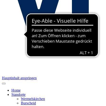
Hauptinhalt anspringen
Home
Standorte
Wermelskirchen
Burscheid